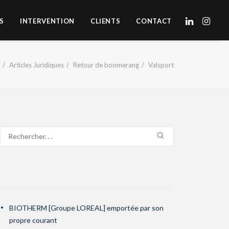
S
INTERVENTION
CLIENTS
CONTACT
Articles Juridiques
Retour de boomerang
Valsport
BIOTHERM [Groupe LOREAL] emportée par son
propre courant