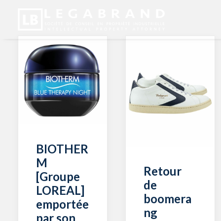
BIOTHER
M
Retour
[Groupe
de
LOREAL]
boomera
emportée
ng
par son