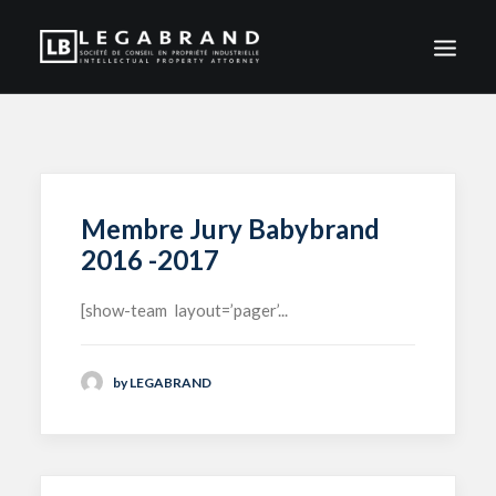
ACCUEIL
CABINET
ACTUALITÉS
Membre Jury Babybrand
INTERVENTION
2016 -2017
CLIENTS
[show-team layout=’pager’...
CONTACT
FR
by LEGABRAND
EN