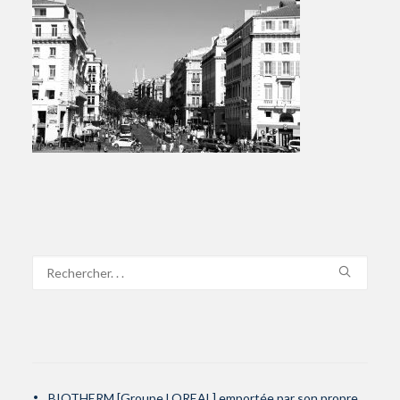
BIOTHERM [Groupe LOREAL] emportée par son propre