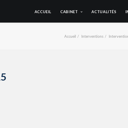
ACCUEIL
CABINET
ACTUALITÉS
I
Accueil
Interventions
Interventi
15