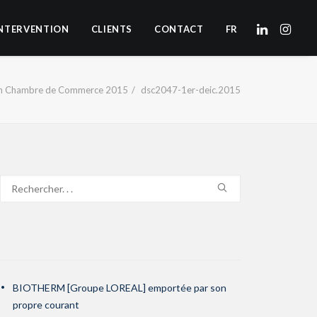
NTERVENTION
CLIENTS
CONTACT
FR
on Chambre de Commerce 2015
dsc2047-1er-deic.2015
BIOTHERM [Groupe LOREAL] emportée par son
propre courant