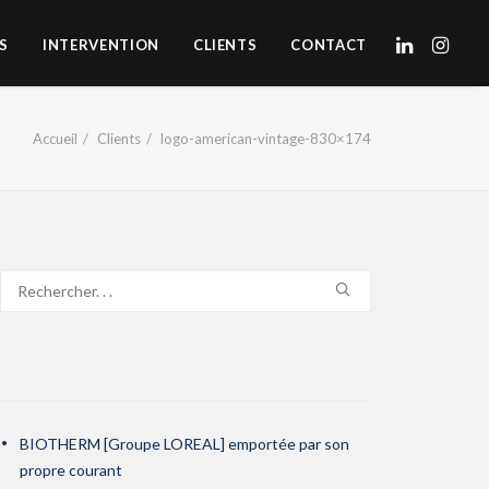
S
INTERVENTION
CLIENTS
CONTACT
Accueil
Clients
logo-american-vintage-830×174
BIOTHERM [Groupe LOREAL] emportée par son
propre courant