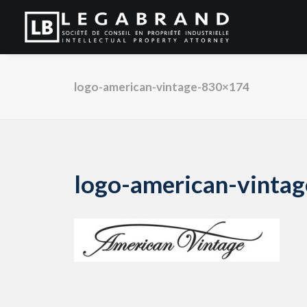
logo-american-vintage-830×174
logo-american-vinta