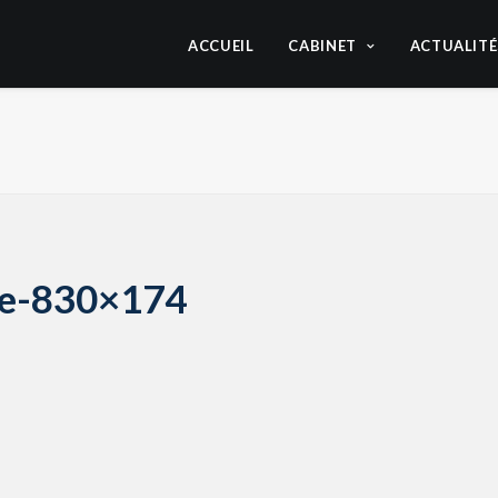
ACCUEIL
CABINET
ACTUALITÉ
ge-830×174