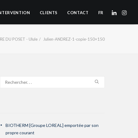
NTERVENTION
CLIENTS
CONTACT
FR
RE DU POSET - Ulule
Julien-ANDREZ-1-copie-150×150
BIOTHERM [Groupe LOREAL] emportée par son
propre courant