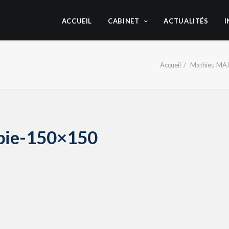
ACCUEIL
CABINET
ACTUALITÉS
I
Accueil
Mathieu MAI
pie-150×150