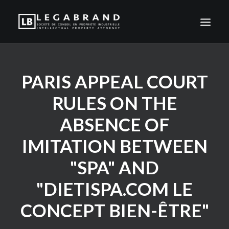
HOME
PARIS APPEAL COURT
FIRM
RULES ON THE
ACTION
CLIENTS
ABSENCE OF
NEWS
IMITATION BETWEEN
CONTACT
"SPA" AND
EN
"DIETISPA.COM LE
FR
CONCEPT BIEN-ÊTRE"