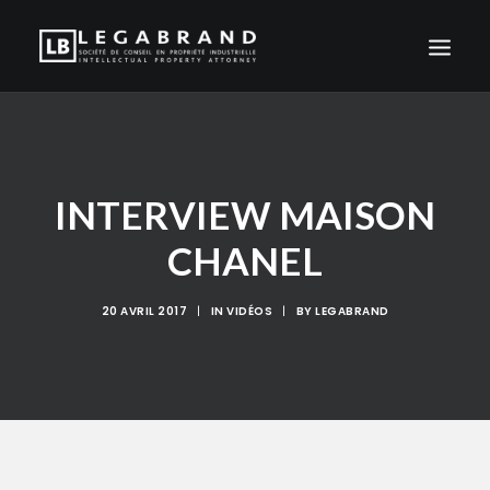
ACCUEIL
CABINET
INTERVIEW MAISON
ACTUALITÉS
CHANEL
INTERVENTION
CLIENTS
20 AVRIL 2017
|
IN
VIDÉOS
|
BY
LEGABRAND
CONTACT
FR
EN