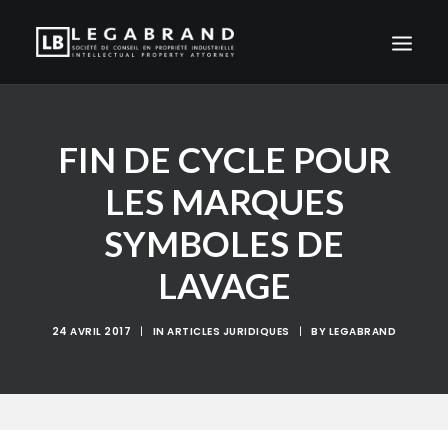
ACCUEIL
FIN DE CYCLE POUR
CABINET
LES MARQUES
ACTUALITÉS
INTERVENTION
SYMBOLES DE
CLIENTS
LAVAGE
CONTACT
FR
24 AVRIL 2017
|
IN
ARTICLES JURIDIQUES
|
BY
LEGABRAND
EN